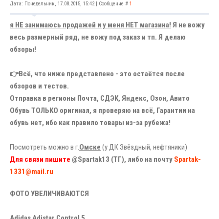
Дата: Понедельник, 17.08.2015, 15:42 | Сообщение #
1
я НЕ занимаюсь продажей и у меня НЕТ магазина!
Я не вожу
весь размерный ряд, не вожу под заказ и тп. Я делаю
обзоры!
👉Всё, что ниже представлено - это остаётся после
обзоров и тестов.
Отправка в регионы Почта, СДЭК, Яндекс, Озон, Авито
Обувь ТОЛЬКО оригинал, я проверяю на всё, Гарантии на
обувь нет, ибо как правило товары из-за рубежа!
Посмотреть можно в г.
Омске
(у ДК Звёздный, нефтяники)
Для связи пишите
@Spartak13 (ТГ), либо на почту
Spartak-
1331@mail.ru
ФОТО УВЕЛИЧИВАЮТСЯ
Adidas Adistar Control 5