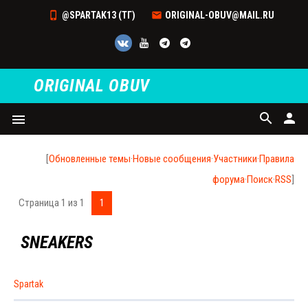
@SPARTAK13 (ТГ)
ORIGINAL-OBUV@MAIL.RU
ORIGINAL OBUV
search
person
menu
[
Обновленные темы
·
Новые сообщения
·
Участники
·
Правила
форума
·
Поиск
·
RSS
]
Страница
1
из
1
1
SNEAKERS
Spartak