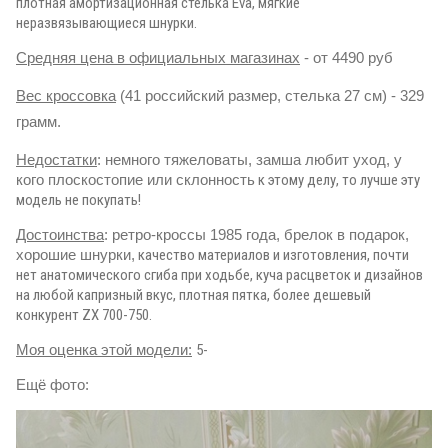
плотная амортизационная стелька Eva, мягкие
неразвязывающиеся шнурки.
Средняя цена в официальных магазинах
- от 4490 руб
Вес кроссовка
(41 российский размер, стелька 27 см) - 329
грамм.
Недостатки
: немного тяжеловаты, замша любит уход, у
кого плоскостопие или склонность
к этому делу, то лучше эту
модель не покупать!
Достоинства
: ретро-кроссы 1985 года, брелок в подарок,
хорошие шнурки,
качество материалов и изготовления, почти
нет анатомического сгиба при ходьбе, куча расцветок и дизайнов
на любой капризный вкус, плотная пятка, более дешевый
конкурент ZX 700-750.
Моя оценка этой модели:
5-
Ещё фото: