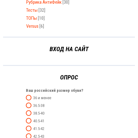
Рубрика АнтиФейк
[30]
Тесты
[32]
ТОПы
[10]
Versus
[6]
ВХОД НА САЙТ
ОПРОС
Ваш российский размер обуви?
36 и менее
36.5-38
38.5-40
40.5-41
41.5-42
42.5-43