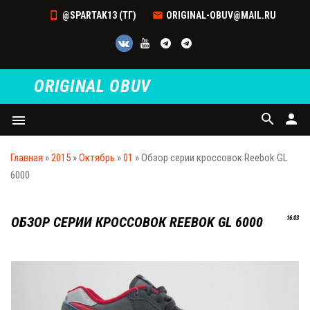
@SPARTAK13 (ТГ)
ORIGINAL-OBUV@MAIL.RU
ORIGINAL OBUV
search
person
menu
Главная
»
2015
»
Октябрь
»
01
» Обзор серии кроссовок Reebok GL
6000
ОБЗОР СЕРИИ КРОССОВОК REEBOK GL 6000
16:03