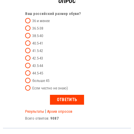
ОПРОС
Ваш российский размер обуви?
36 и менее
36.5-38
38.5-40
40.5-41
41.5-42
42.5-43
43.5-44
44.5-45
больше 45
Если честно не знаю)
|
Результаты
Архив опросов
Всего ответов:
9087