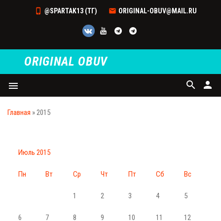
@SPARTAK13 (ТГ)
ORIGINAL-OBUV@MAIL.RU
ORIGINAL OBUV
search
person
menu
Главная
»
2015
Июль 2015
Пн
Вт
Ср
Чт
Пт
Сб
Вс
1
2
3
4
5
6
7
8
9
10
11
12