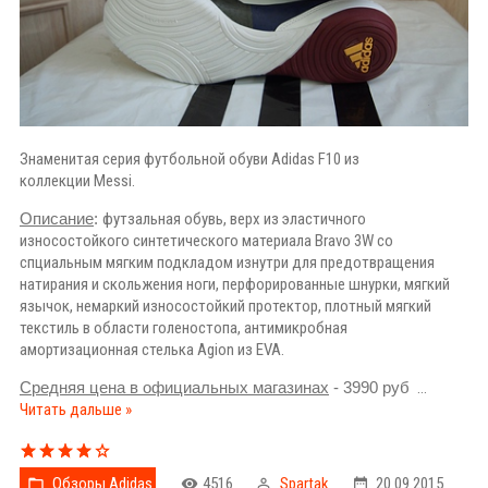
Знаменитая серия футбольной обуви Adidas F10 из
коллекции Messi.
Описание
:
футзальная обувь, верх из эластичного
износостойкого синтетического материала Bravo 3W со
спциальным мягким подкладом изнутри для предотвращения
натирания и скольжения ноги, перфорированные шнурки, мягкий
язычок, немаркий износостойкий протектор, плотный мягкий
текстиль в области голеностопа, антимикробная
амортизационная стелька Agion из EVA.
Средняя цена в официальных магазинах
- 3990 руб
...
Читать дальше »
Обзоры Adidas
4516
Spartak
20.09.2015