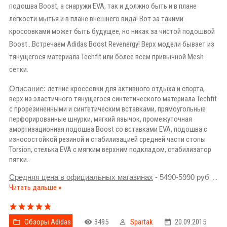
подошва Boost, а снаружи EVA, так и должно быть и в плане
лёгкости мытья и в плане внешнего вида! Вот за такими
кроссовками может быть будущее, но никак за чистой подошвой
Boost...Встречаем Adidas Boost Revenergy! Верх модели бывает из
тянущегося материала Techfit или более всем привычной Mesh
сетки.
Описание
:
летние кроссовки для активного отдыха и спорта,
верх из эластичного тянущегося синтетического материала Techfit
с прорезиненными и синтетическим вставками, прямоугольные
перфорированные шнурки, мягкий язычок, промежуточная
амортизационная подошва Boost со вставками EVA, подошва с
износостойкой резиной и стабилизацией средней части стопы
Torsion, стелька EVA с мягким верхним подкладом, стабилизатор
пятки..
Средняя цена в официальных магазинах
- 5490-5990 руб
...
Читать дальше »
Обзоры Adidas
3495
Spartak
20.09.2015