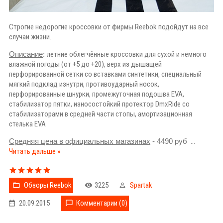
Строгие недорогие кроссовки от фирмы Reebok подойдут на все
случаи жизни.
Описание
:
летние облегчённые кроссовки для сухой и немного
влажной погоды (от +5 до +20), верх из дышащей
перфорированной сетки со вставками синтетики, специальный
мягкий подклад изнутри, противоударный носок,
перфорированные шнурки, промежуточная подошва EVA,
стабилизатор пятки, износостойкий протектор DmxRide со
стабилизаторами в средней части стопы, амортизационная
стелька EVA
Средняя цена в официальных магазинах
- 4490 руб
...
Читать дальше »
Обзоры Reebok
3225
Spartak
20.09.2015
Комментарии (0)