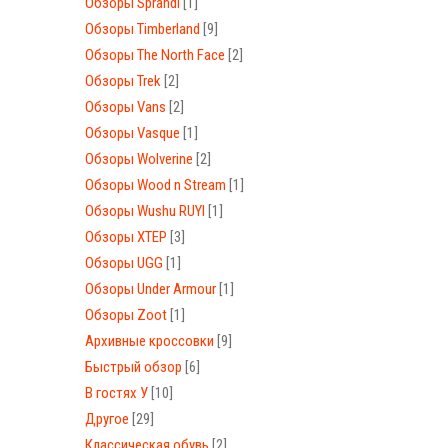
Обзоры Sprandi
[1]
Обзоры Timberland
[9]
Обзоры The North Face
[2]
Обзоры Trek
[2]
Обзоры Vans
[2]
Обзоры Vasque
[1]
Обзоры Wolverine
[2]
Обзоры Wood n Stream
[1]
Обзоры Wushu RUYI
[1]
Обзоры XTEP
[3]
Обзоры UGG
[1]
Обзоры Under Armour
[1]
Обзоры Zoot
[1]
Архивные кроссовки
[9]
Быстрый обзор
[6]
В гостях У
[10]
Другое
[29]
Классическая обувь
[2]