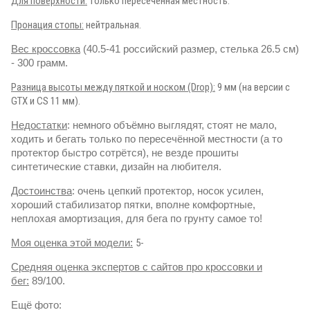
Для поверхности:
только пересечённая местность.
Пронация стопы:
нейтральная.
Вес кроссовка
(40.5-41 российский размер, стелька 26.5 см)
- 300 грамм.
Разница высоты между пяткой и носком (Drop):
9 мм (на версии с
GTX и CS 11 мм).
Недостатки
: немного объёмно выглядят, стоят не мало,
ходить и бегать только по пересечённой местности (а то
протектор быстро сотрётся), не везде прошиты
синтетические ставки, дизайн на любителя.
Достоинства
: очень цепкий протектор, носок усилен,
хороший стабилизатор пятки, вполне комфортные,
неплохая амортизация, для бега по грунту самое то!
Моя оценка этой модели:
5-
Средняя оценка экспертов с сайтов про кроссовки и
бег:
89/100.
Ещё фото: