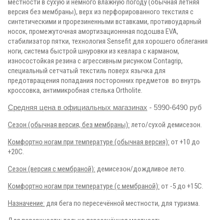
местности в сухую и немного влажную погоду (обычная летняя
версия без мембраны), верх из перфорированного текстиля с
синтетическими и прорезиненными вставками, противоударный
носок, промежуточная амортизационнная подошва EVA,
стабилизатор пятки, технология Sensefit для хорошего облегания
ноги, система быстрой шнуровки из кевлара с карманом,
износостойкая резина с агрессивным рисунком Contagrip,
специальный сетчатый текстиль поверх язычка для
предотвращения попадания посторонних предметов во внутрь
кроссовка, антимикробная стелька Ortholite.
Средняя цена в официальных магазинах
- 5990-6490 руб
Сезон (обычная версия, без мембраны):
лето/сухой демисезон.
Комфортно ногам при температуре (обычная версия):
от +10
до
+20С.
Сезон (версия с мембраной):
демисезон/дождливое лето.
Комфортно ногам при температуре (с мембраной):
от -5 до +15С.
Назначение:
для бега по пересечённой местности, для туризма
.