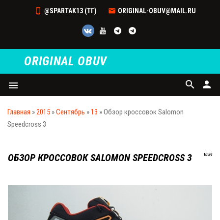
@SPARTAK13 (ТГ)
ORIGINAL-OBUV@MAIL.RU
ORIGINAL OBUV
search
person
menu
Главная
»
2015
»
Сентябрь
»
13
» Обзор кроссовок Salomon
Speedcross 3
ОБЗОР КРОССОВОК SALOMON SPEEDCROSS 3
10:59