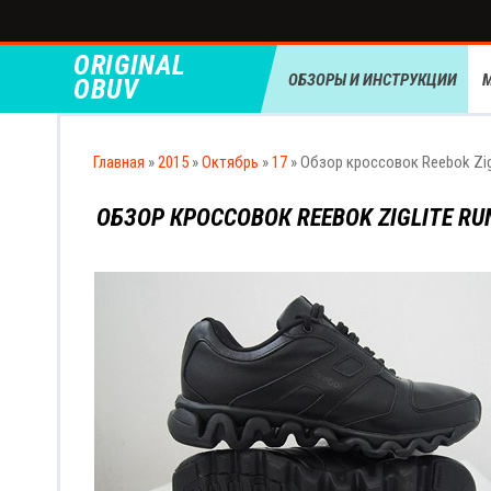
ORIGINAL
ОБЗОРЫ И ИНСТРУКЦИИ
OBUV
Главная
»
2015
»
Октябрь
»
17
» Обзор кроссовок Reebok Zig
ОБЗОР КРОССОВОК REEBOK ZIGLITE RU