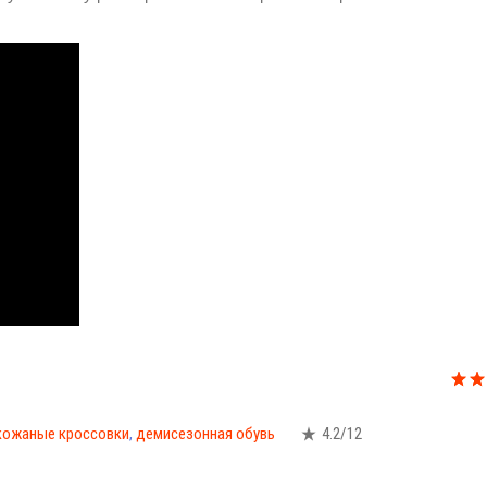
кожаные кроссовки
,
демисезонная обувь
4.2
/
12