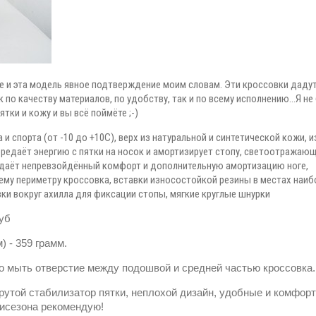
аче и эта модель явное подтверждение моим словам. Эти кроссовки даду
о качеству материалов, по удобству, так и по всему исполнению...Я не
тки и кожу и вы всё поймёте ;-)
и спорта (от -10 до +10С), верх из натуральной и синтетической кожи, и
ередаёт энергию с пятки на носок и амортизирует стопу, светоотражаю
а даёт непревзойдённый комфорт и дополнительную амортизацию ноге,
сему периметру кроссовка, вставки износостойкой резины в местах наи
и вокруг ахилла для фиксации стопы, мягкие круглые шнурки
руб
) - 359 грамм.
но мыть отверстие между подошвой и средней частью кроссовка.
крутой стабилизатор пятки, неплохой дизайн, удобные и комфор
мисезона рекомендую!