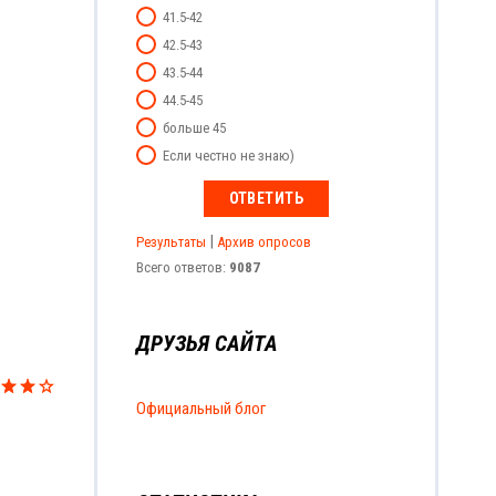
41.5-42
42.5-43
43.5-44
44.5-45
больше 45
Если честно не знаю)
|
Результаты
Архив опросов
Всего ответов:
9087
ДРУЗЬЯ САЙТА
Официальный блог