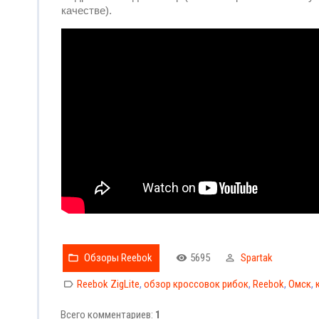
качестве).
Обзоры Reebok
5695
Spartak
Reebok ZigLite
,
обзор кроссовок рибок
,
Reebok
,
Омск
,
Всего комментариев
:
1