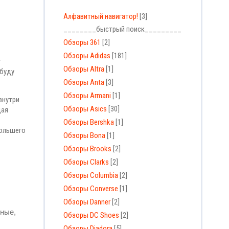
Алфавитный навигатор!
[3]
________быстрый поиск_________
Обзоры 361
[2]
Обзоры Adidas
[181]
т
Обзоры Altra
[1]
 буду
Обзоры Anta
[3]
Обзоры Armani
[1]
знутри
Обзоры Asics
[30]
щая
Обзоры Bershka
[1]
большего
Обзоры Bona
[1]
Обзоры Brooks
[2]
Обзоры Clarks
[2]
Обзоры Columbia
[2]
Обзоры Converse
[1]
Обзоры Danner
[2]
тные,
Обзоры DC Shoes
[2]
Обзоры Diadora
[5]