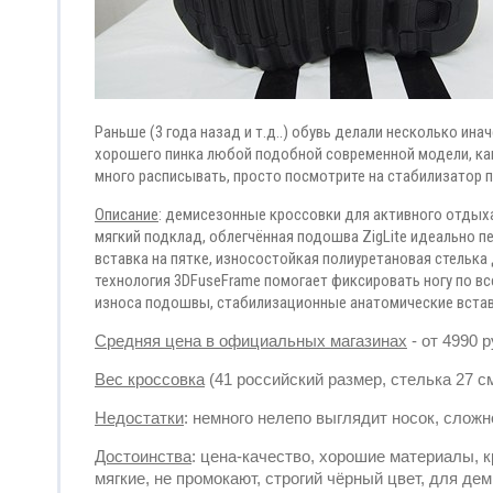
Раньше (3 года назад и т.д..) обувь делали несколько ин
хорошего пинка любой подобной современной модели, как п
много расписывать, просто посмотрите на стабилизатор пя
Описание
: демисезонные кроссовки для активного отдыха 
мягкий подклад, облегчённая подошва ZigLite идеально п
вставка на пятке, износостойкая полиуретановая стельк
технология 3DFuseFrame помогает фиксировать ногу по в
износа подошвы, стабилизационные анатомические вставк
Средняя цена в официальных магазинах
- от 4990 
Вес кроссовка
(41 российский размер, стелька 27 см
Недостатки
: немного нелепо выглядит носок, слож
Достоинства
: цена-качество, хорошие материалы, 
мягкие, не промокают, строгий чёрный цвет, для де