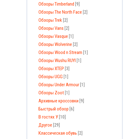
Обзоры Timberland
[9]
Обзоры The North Face
[2]
Обзоры Trek
[2]
Обзоры Vans
[2]
Обзоры Vasque
[1]
Обзоры Wolverine
[2]
Обзоры Wood n Stream
[1]
Обзоры Wushu RUYI
[1]
Обзоры XTEP
[3]
Обзоры UGG
[1]
Обзоры Under Armour
[1]
Обзоры Zoot
[1]
Архивные кроссовки
[9]
Быстрый обзор
[6]
В гостях У
[10]
Другое
[29]
Классическая обувь
[2]