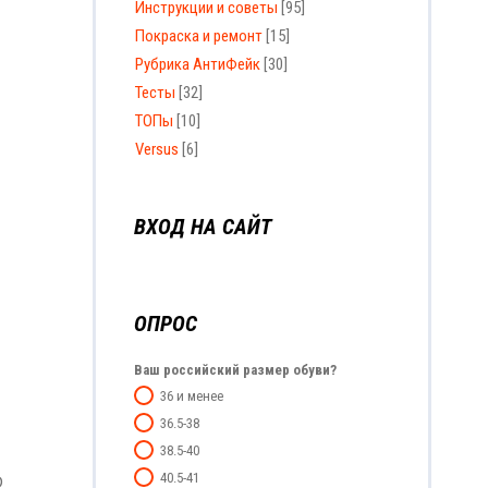
Инструкции и советы
[95]
Покраска и ремонт
[15]
Рубрика АнтиФейк
[30]
Тесты
[32]
ТОПы
[10]
Versus
[6]
ВХОД НА САЙТ
ОПРОС
Ваш российский размер обуви?
36 и менее
36.5-38
38.5-40
40.5-41
D