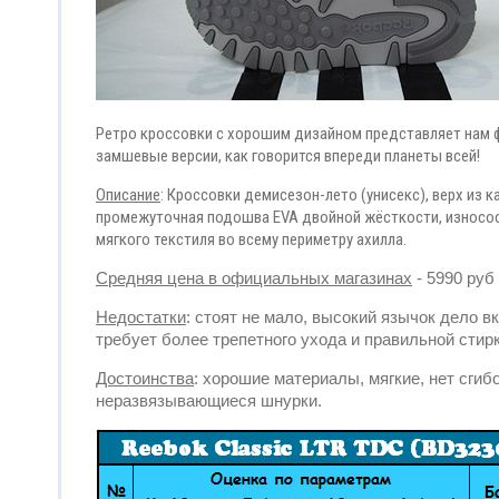
Ретро кроссовки с хорошим дизайном представляет нам ф
замшевые версии, как говорится впереди планеты всей!
Описание
: Кроссовки демисезон-лето (унисекс), верх из 
промежуточная подошва EVA двойной жёсткости, износост
мягкого текстиля во всему периметру ахилла.
Средняя цена в официальных магазинах
- 5990 руб
Недостатки
: стоят не мало, высокий язычок дело 
требует более трепетного ухода и правильной стирк
Достоинства
: хорошие материалы, мягкие, нет сгиб
неразвязывающиеся шнурки.