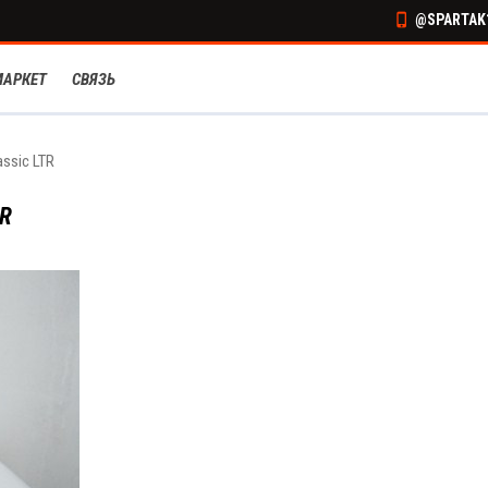
@SPARTAK1
МАРКЕТ
СВЯЗЬ
ssic LTR
TR