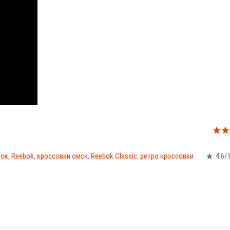
вок
,
Reebok
,
кроссовки омск
,
Reebok Classic
,
ретро кроссовки
4.6
/