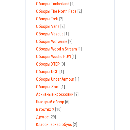
Обзоры Timberland
[9]
Обзоры The North Face
[2]
Обзоры Trek
[2]
Обзоры Vans
[2]
Обзоры Vasque
[1]
Обзоры Wolverine
[2]
Обзоры Wood n Stream
[1]
Обзоры Wushu RUYI
[1]
Обзоры XTEP
[3]
Обзоры UGG
[1]
Обзоры Under Armour
[1]
Обзоры Zoot
[1]
Архивные кроссовки
[9]
Быстрый обзор
[6]
В гостях У
[10]
Другое
[29]
Классическая обувь
[2]