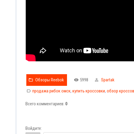
Обзоры Reebok
5998
Spartak
продажа рибок омск
,
купить кроссовки
,
обзор кроссо
Всего комментариев
:
0
Войдите: