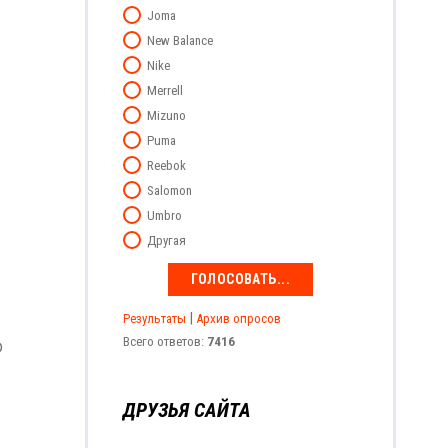
Joma
New Balance
Nike
Merrell
Mizuno
Puma
Reebok
Salomon
Umbro
Другая
|
Результаты
Архив опросов
Всего ответов:
7416
D
ДРУЗЬЯ САЙТА