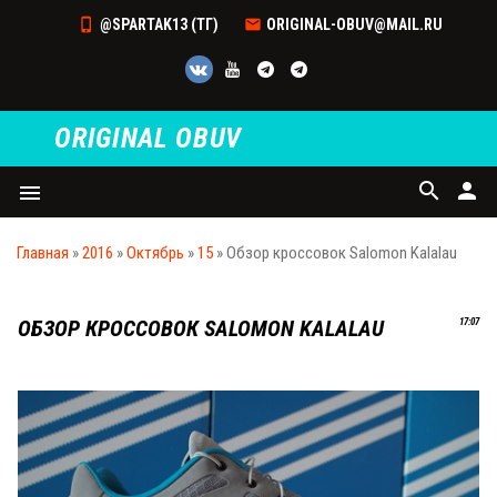
@SPARTAK13 (ТГ)
ORIGINAL-OBUV@MAIL.RU
ORIGINAL OBUV
search
person
menu
Главная
»
2016
»
Октябрь
»
15
» Обзор кроссовок Salomon Kalalau
ОБЗОР КРОССОВОК SALOMON KALALAU
17:07