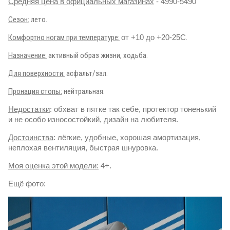
Средняя цена в официальных магазинах
- 4990-5490
Сезон:
лето.
Комфортно ногам при температуре:
от +10 до +20-25С
.
Назначение:
активный образ жизни, ходьба.
Для поверхности:
асфальт/зал.
Пронация стопы:
нейтральная.
Недостатки
: обхват в пятке так себе, протектор тоненький
и не особо износостойкий, дизайн на любителя.
Достоинства
: лёгкие, удобные, хорошая амортизация,
неплохая вентиляция, быстрая шнуровка.
Моя оценка этой модели:
4+
.
Ещё фото: