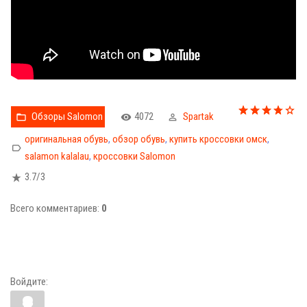
Обзоры Salomon
4072
Spartak
оригинальная обувь
,
обзор обувь
,
купить кроссовки омск
,
salamon kalalau
,
кроссовки Salomon
3.7
/
3
Всего комментариев
:
0
Войдите: