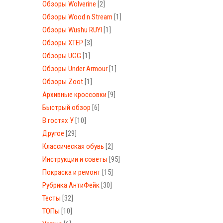
Обзоры Wolverine
[2]
Обзоры Wood n Stream
[1]
Обзоры Wushu RUYI
[1]
Обзоры XTEP
[3]
Обзоры UGG
[1]
Обзоры Under Armour
[1]
Обзоры Zoot
[1]
Архивные кроссовки
[9]
Быстрый обзор
[6]
В гостях У
[10]
Другое
[29]
Классическая обувь
[2]
Инструкции и советы
[95]
Покраска и ремонт
[15]
Рубрика АнтиФейк
[30]
Тесты
[32]
ТОПы
[10]