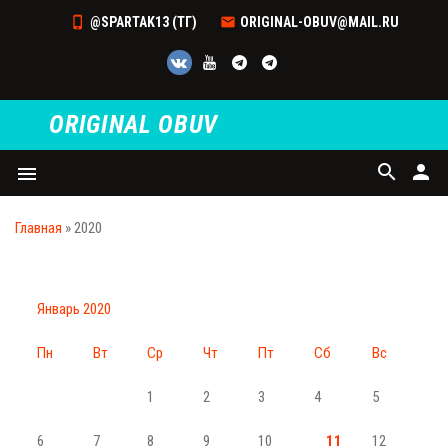
@SPARTAK13 (ТГ)
ORIGINAL-OBUV@MAIL.RU
ORIGINAL OBUV
search
person
menu
Главная
»
2020
Январь 2020
Пн
Вт
Ср
Чт
Пт
Сб
Вс
1
2
3
4
5
6
7
8
9
10
11
12